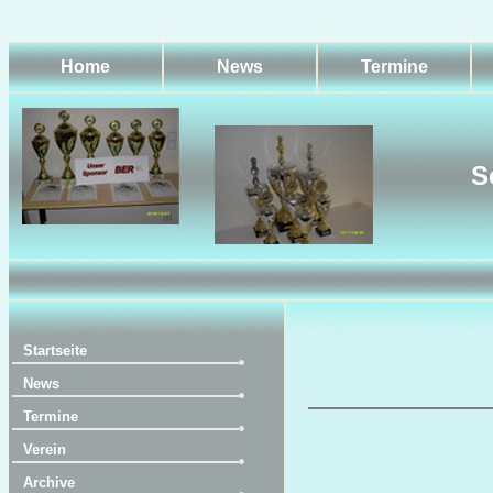
Home
News
Termine
S
Startseite
News
Termine
Verein
Archive