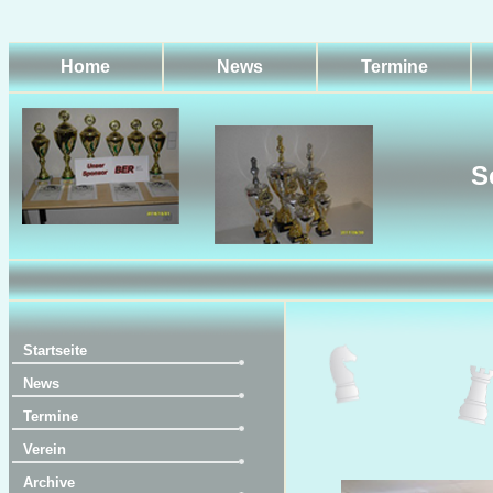
Home
News
Termine
S
Startseite
News
Termine
Verein
Archive