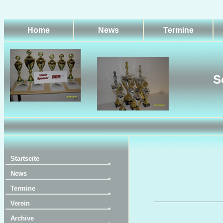
Home
News
Termine
S
Startseite
News
Termine
Verein
Archive