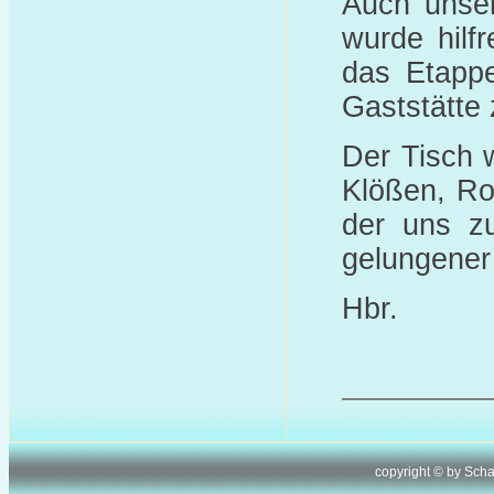
Auch unser
wurde hilf
das Etappe
Gaststätte 
Der Tisch 
Klößen, Ro
der uns z
gelungener
Hbr.
copyright © by Sch