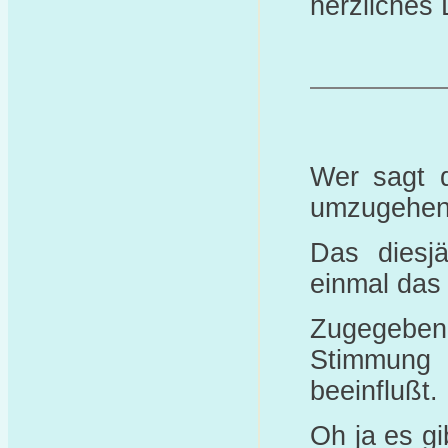
herzliches
Wer sagt d
umzugehen
Das diesjä
einmal das
Zugegeben
Stimmung
beeinflußt.
Oh ja es gi