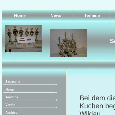
Home
News
Termine
S
Startseite
News
Bei dem die
Termine
Kuchen beg
Verein
Wildau.
Archive