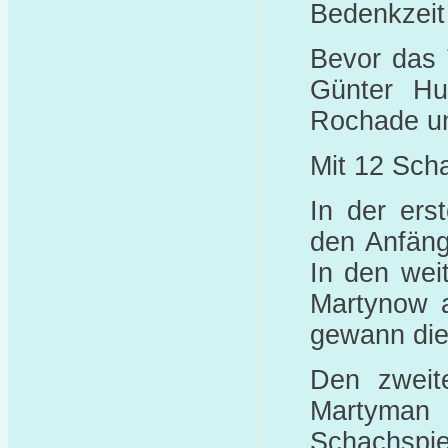
Bedenkzeit 
Bevor das T
Günter Huh
Rochade un
Mit 12 Sch
In der er
den Anfäng
In den wei
Martynow a
gewann die
Den zweit
Martyman 
Schachspie