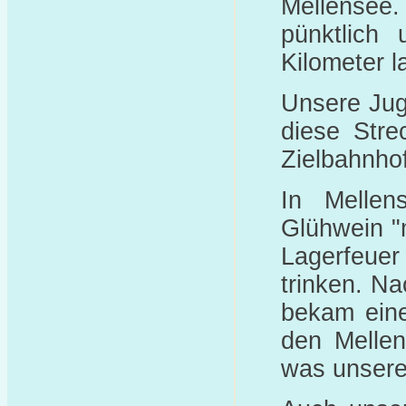
Mellensee.
pünktlich
Kilometer l
Unsere Jug
diese Stre
Zielbahnhof
In Melle
Glühwein "
Lagerfeue
trinken. Na
bekam ein
den Mellen
was unsere