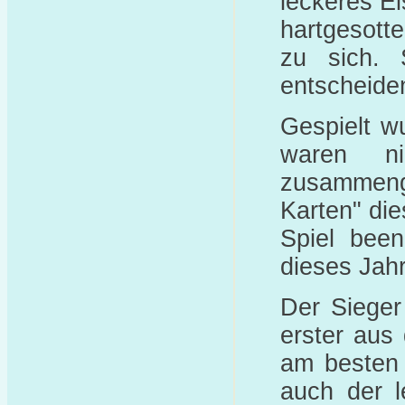
leckeres E
hartgesott
zu sich. 
entscheide
Gespielt w
waren ni
zusammeng
Karten" di
Spiel been
dieses Jah
Der Sieger
erster aus
am besten 
auch der l