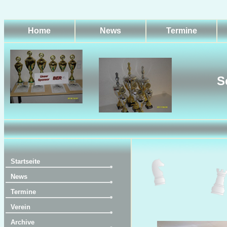
Home
News
Termine
S
Startseite
News
Termine
Verein
Archive